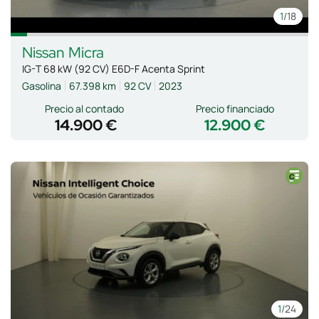
1
/18
Nissan
Micra
IG-T 68 kW (92 CV) E6D-F Acenta Sprint
Gasolina
67.398 km
92 CV
2023
Precio al contado
Precio financiado
14.900 €
12.900 €
1
/24