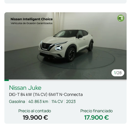
1
/28
Nissan
Juke
DIG-T 84 kW (114 CV) 6M/T N-Connecta
Gasolina
40.863 km
114 CV
2023
Precio al contado
Precio financiado
19.900 €
17.900 €