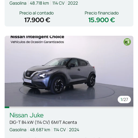
Gasolina
48.718 km
114 CV
2022
Precio al contado
Precio financiado
17.900 €
15.900 €
1
/27
Nissan
Juke
DIG-T 84 kW (114 CV) 6M/T Acenta
Gasolina
48.687 km
114 CV
2024