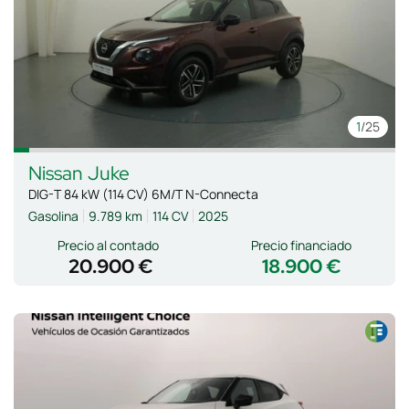
1
/25
Nissan
Juke
DIG-T 84 kW (114 CV) 6M/T N-Connecta
Gasolina
9.789 km
114 CV
2025
Precio al contado
Precio financiado
20.900 €
18.900 €