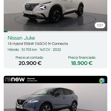
1
/27
Nissan
Juke
1.6 Hybrid 105kW (145CV) N-Connecta
Híbrido
51.705 km
143 CV
2022
Precio al contado
Precio financiado
20.900 €
18.900 €