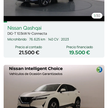
1
/30
Nissan
Qashqai
DIG-T 103kW N-Connecta
Microhíbrido
76.625 km
140 CV
2023
Precio al contado
Precio financiado
21.500 €
19.500 €