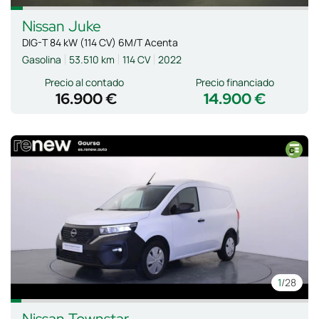
Nissan
Juke
DIG-T 84 kW (114 CV) 6M/T Acenta
Gasolina
53.510 km
114 CV
2022
Precio al contado
Precio financiado
16.900 €
14.900 €
1
/28
Nissan
Townstar