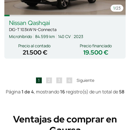
1
/23
Nissan
Qashqai
DIG-T 103kW N-Connecta
Microhíbrido
84.599 km
140 CV
2023
Precio al contado
Precio financiado
21.500 €
19.500 €
1
2
3
4
Siguiente
Página
1 de 4
, mostrando
16
registro(s) de un total de
58
Ventajas de comprar en