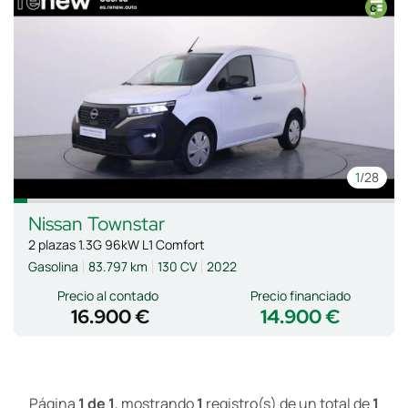
1
/28
Nissan
Townstar
2 plazas 1.3G 96kW L1 Comfort
Gasolina
83.797 km
130 CV
2022
Precio al contado
Precio financiado
16.900 €
14.900 €
Página
1 de 1
, mostrando
1
registro(s) de un total de
1