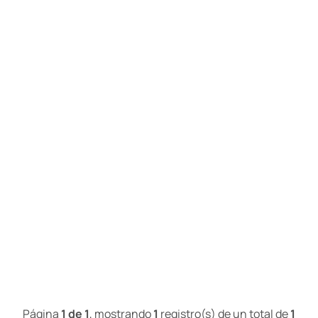
Página
1 de 1
, mostrando
1
registro(s) de un total de
1