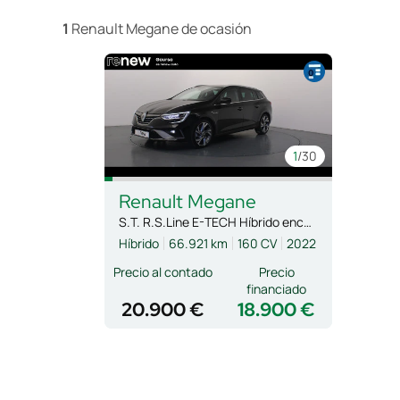
1
Renault Megane de ocasión
1
/30
Renault
Megane
S.T. R.S.Line E-TECH Híbrido ench. 117kW
Híbrido
66.921 km
160 CV
2022
Precio al contado
Precio
financiado
20.900 €
18.900 €