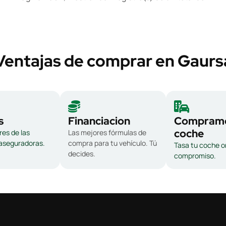
Ventajas de comprar en Gaurs
s
Financiacion
Compramo
coche
es de las
Las mejores fórmulas de
 aseguradoras.
compra para tu vehículo. Tú
Tasa tu coche on
decides.
compromiso.