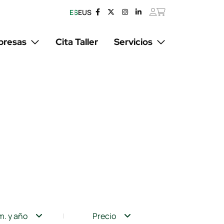
ES
EUS
resas
Cita Taller
Servicios
m. y año
Precio