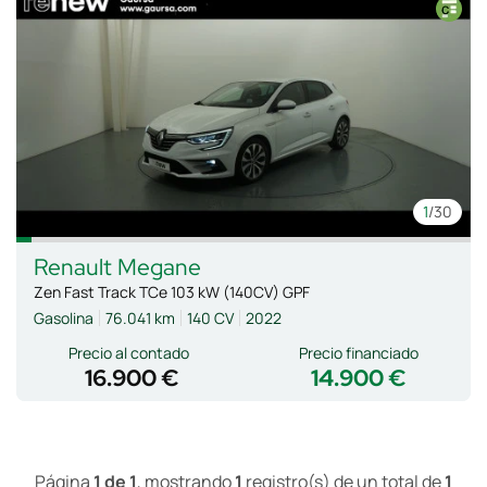
1
/30
Renault
Megane
Zen Fast Track TCe 103 kW (140CV) GPF
Gasolina
76.041 km
140 CV
2022
Precio al contado
Precio financiado
16.900 €
14.900 €
Página
1 de 1
, mostrando
1
registro(s) de un total de
1