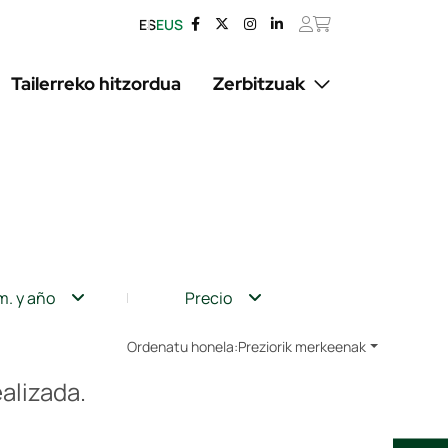
ES
EUS
Tailerreko hitzordua
Zerbitzuak
m. y año
Precio
Ordenatu honela:
Preziorik merkeenak
alizada.