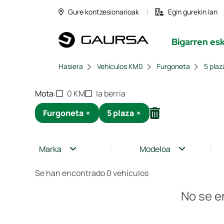
Gure kontzesionarioak
Egin gurekin lan
Bigarren es
Hasiera
Vehículos KM0
Furgoneta
5 plaz
Mota
0 KM
Ia berria
Furgoneta
×
5 plaza
×
Marka
Modeloa
Se han encontrado 0 vehículos
No se e