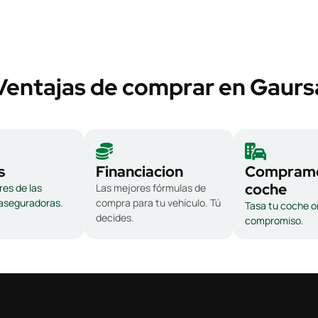
Ventajas de comprar en Gaurs
s
Financiacion
Compramo
coche
es de las
Las mejores fórmulas de
 aseguradoras.
compra para tu vehículo. Tú
Tasa tu coche on
decides.
compromiso.