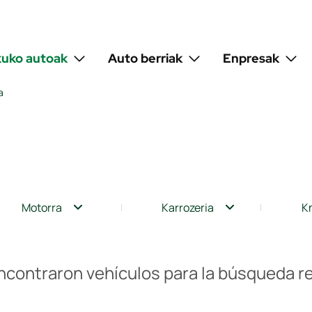
kuko autoak
Auto berriak
Enpresak
a
Motorra
Karrozeria
K
ncontraron vehículos para la búsqueda re