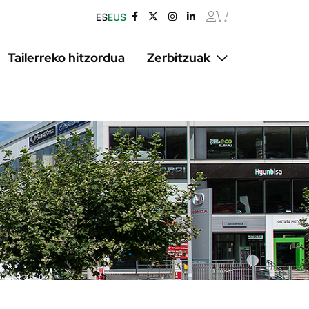
ES
EUS
Tailerreko hitzordua
Zerbitzuak