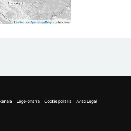
Leaflet
| ©
OpenStreetMap
contributors
-kanala
Lege-oharra
Cookie politika
Aviso Legal