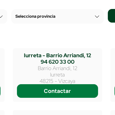
Iurreta - Barrio Arriandi, 12
94 620 33 00
Barrio Arriandi, 12
Iurreta
48215 - Vizcaya
Contactar