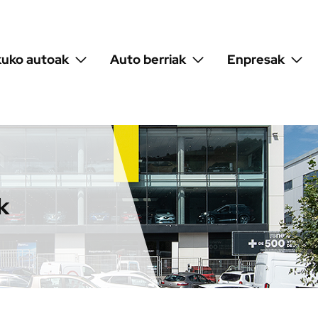
kuko autoak
Auto berriak
Enpresak
k