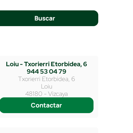
Buscar
Loiu - Txorierri Etorbidea, 6
944 53 04 79
Txorierri Etorbidea, 6
Loiu
48180 - Vizcaya
Contactar