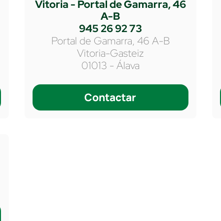
n
Vitoria - Portal de Gamarra, 46
A-B
945 26 92 73
Portal de Gamarra, 46 A-B
Vitoria-Gasteiz
01013 - Álava
Contactar