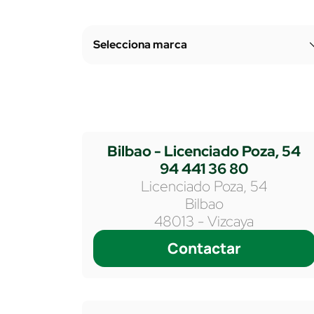
Bilbao - Licenciado Poza, 54
94 441 36 80
Licenciado Poza, 54
Bilbao
48013 - Vizcaya
Contactar