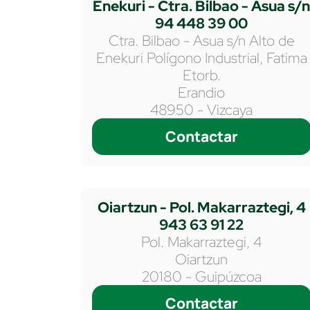
Enekuri - Ctra. Bilbao - Asua s/
94 448 39 00
Ctra. Bilbao - Asua s/n Alto de
Enekuri Polígono Industrial, Fatima
Etorb.
Erandio
48950 - Vizcaya
Contactar
Oiartzun - Pol. Makarraztegi, 4
943 63 91 22
Pol. Makarraztegi, 4
Oiartzun
20180 - Guipúzcoa
Contactar