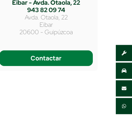
Eibar - Avda. Otaola, 22
943 82 09 74
Avda. Otaola, 22
Eibar
20600 - Guipúzcoa
Contactar