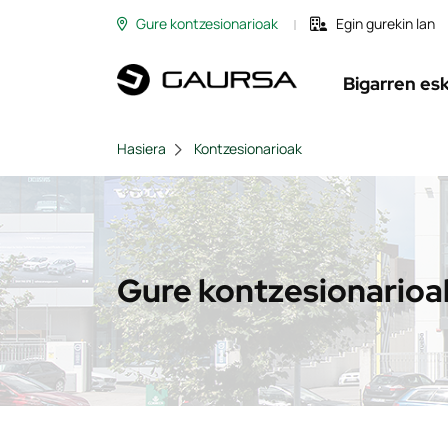
Gure kontzesionarioak
Egin gurekin lan
Bigarren es
Hasiera
Kontzesionarioak
Gure kontzesionarioa