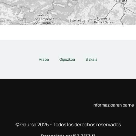
Araba
Gipúzkoa
Bizkaia
Informazioaren barne
© Gaursa 2026 - Todos los derechos reservados