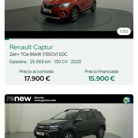
1
/30
Renault
Captur
Zen+ TCe 96kW (130CV) EDC
Gasolina
25.065 km
130 CV
2020
Precio al contado
Precio financiado
17.900 €
15.900 €