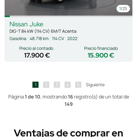
1
/25
Nissan
Juke
DIG-T 84 kW (114 CV) 6M/T Acenta
Gasolina
48.718 km
114 CV
2022
Precio al contado
Precio financiado
17.900 €
15.900 €
1
2
3
4
5
Siguiente
Página
1 de 10
, mostrando
16
registro(s) de un total de
149
Ventajas de comprar en