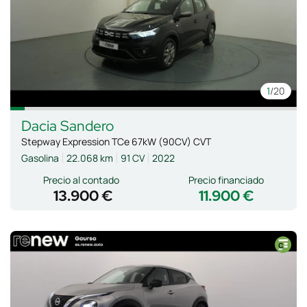
1
/20
Dacia
Sandero
Stepway Expression TCe 67kW (90CV) CVT
Gasolina
22.068 km
91 CV
2022
Precio al contado
Precio financiado
13.900 €
11.900 €