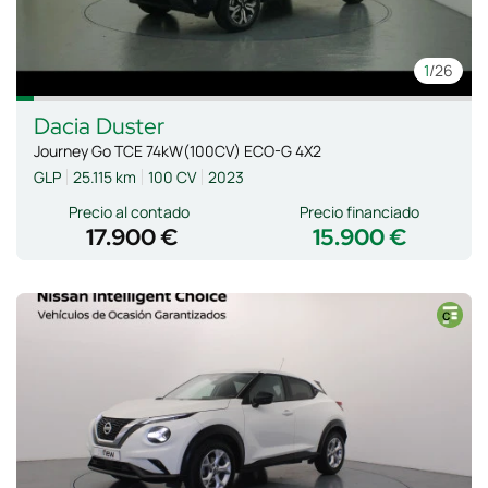
1
/26
Dacia
Duster
Journey Go TCE 74kW(100CV) ECO-G 4X2
GLP
25.115 km
100 CV
2023
Precio al contado
Precio financiado
17.900 €
15.900 €