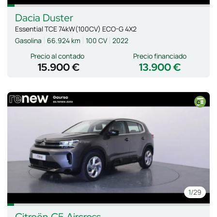
Dacia
Duster
Essential TCE 74kW(100CV) ECO-G 4X2
Gasolina
66.924 km
100 CV
2022
Precio al contado
Precio financiado
15.900 €
13.900 €
1
/29
Citroën
C5 Aircross