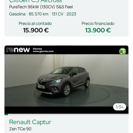
PureTech 96kW (130CV) S&S Feel
Gasolina
85.570 km
131 CV
2023
Precio al contado
Precio financiado
15.900 €
13.900 €
1
/34
Renault
Captur
Zen TCe 90