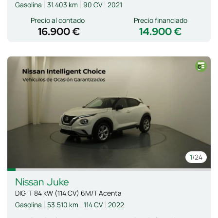
Gasolina
31.403 km
90 CV
2021
Precio al contado
Precio financiado
16.900 €
14.900 €
1
/24
Nissan
Juke
DIG-T 84 kW (114 CV) 6M/T Acenta
Gasolina
53.510 km
114 CV
2022