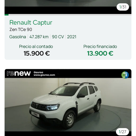
1
/31
Renault
Captur
Zen TCe 90
Gasolina
47.287 km
90 CV
2021
Precio al contado
Precio financiado
15.900 €
13.900 €
1
/27