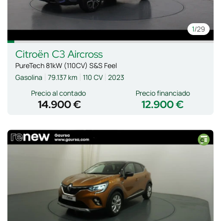
1
/29
Citroën
C3 Aircross
PureTech 81kW (110CV) S&S Feel
Gasolina
79.137 km
110 CV
2023
Precio al contado
Precio financiado
14.900 €
12.900 €