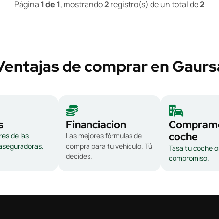
Página
1 de 1
, mostrando
2
registro(s) de un total de
2
Ventajas de comprar en Gaurs
s
Financiacion
Compramo
coche
es de las
Las mejores fórmulas de
 aseguradoras.
compra para tu vehículo. Tú
Tasa tu coche on
decides.
compromiso.