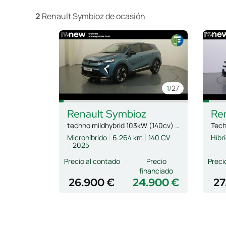
2
Renault Symbioz de ocasión
1
/27
Renault
Symbioz
Re
techno mildhybrid 103kW (140cv) EDC
Microhíbrido
6.264 km
140 CV
Híbr
2025
Precio al contado
Precio
Preci
financiado
26.900 €
24.900 €
27