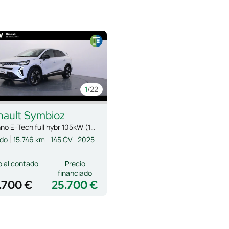
1
/22
nault
Symbioz
Techno E-Tech full hybr 105kW (145CV)
ido
15.746 km
145 CV
2025
o al contado
Precio
financiado
.700 €
25.700 €