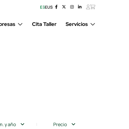
ES
EUS
resas
Cita Taller
Servicios
m. y año
Precio