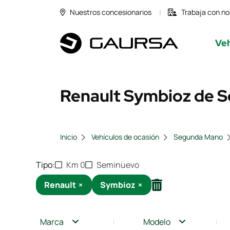
Nuestros concesionarios
Trabaja con no
Veh
Renault Symbioz de S
Inicio
Vehículos de ocasión
Segunda Mano
Tipo
Km 0
Seminuevo
Renault
×
Symbioz
×
Marca
Modelo