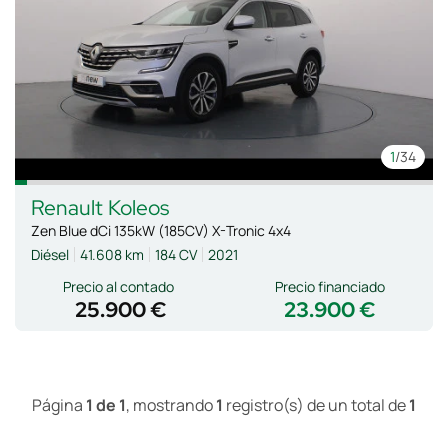
1
/34
Renault
Koleos
Zen Blue dCi 135kW (185CV) X-Tronic 4x4
Diésel
41.608 km
184 CV
2021
Precio al contado
Precio financiado
25.900 €
23.900 €
Página
1 de 1
, mostrando
1
registro(s) de un total de
1