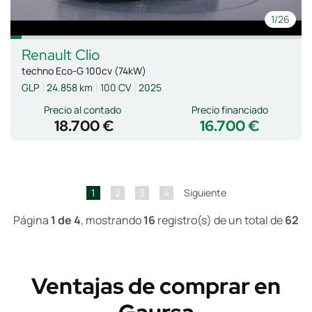
1
/26
Renault
Clio
techno Eco-G 100cv (74kW)
GLP
24.858 km
100 CV
2025
Precio al contado
Precio financiado
18.700 €
16.700 €
1
2
3
4
Siguiente
Página
1 de 4
, mostrando
16
registro(s) de un total de
62
Ventajas de comprar en