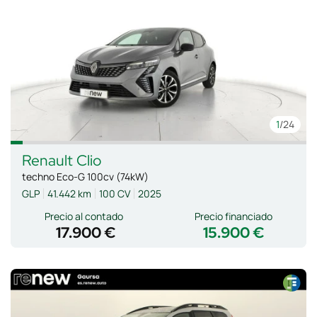
1
/24
Renault
Clio
techno Eco-G 100cv (74kW)
GLP
41.442 km
100 CV
2025
Precio al contado
Precio financiado
17.900 €
15.900 €