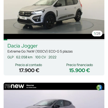
1
/28
Dacia
Jogger
Extreme Go 74kW (100CV) ECO-G 5 plazas
GLP
62.058 km
100 CV
2022
Precio al contado
Precio financiado
17.900 €
15.900 €