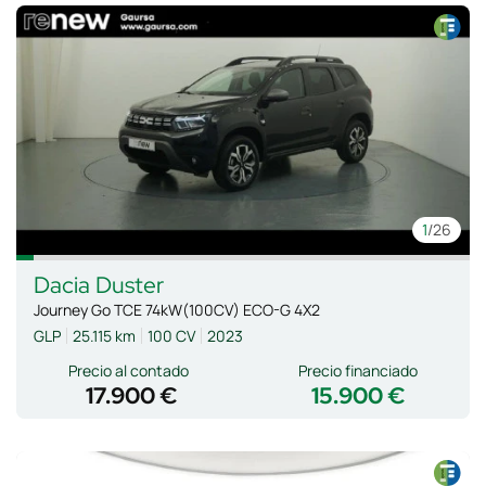
1
/26
Dacia
Duster
Journey Go TCE 74kW(100CV) ECO-G 4X2
GLP
25.115 km
100 CV
2023
Precio al contado
Precio financiado
17.900 €
15.900 €