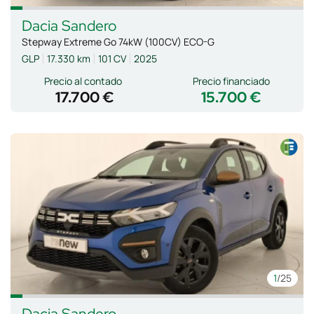
Dacia
Sandero
Stepway Extreme Go 74kW (100CV) ECO-G
GLP
17.330 km
101 CV
2025
Precio al contado
Precio financiado
17.700 €
15.700 €
1
/25
Dacia
Sandero