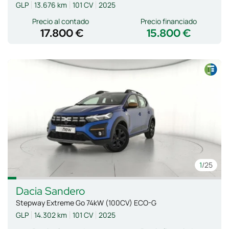
GLP
13.676 km
101 CV
2025
Precio al contado
Precio financiado
17.800 €
15.800 €
1
/25
Dacia
Sandero
Stepway Extreme Go 74kW (100CV) ECO-G
GLP
14.302 km
101 CV
2025