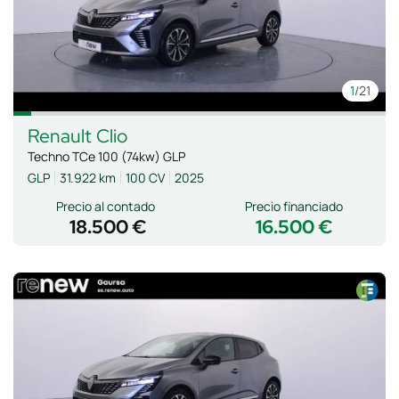
1
/21
Renault
Clio
Techno TCe 100 (74kw) GLP
GLP
31.922 km
100 CV
2025
Precio al contado
Precio financiado
18.500 €
16.500 €