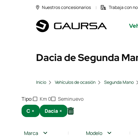
Nuestros concesionarios
Trabaja con no
Veh
Dacia de Segunda Man
Inicio
Vehículos de ocasión
Segunda Mano
Tipo
Km 0
Seminuevo
C
×
Dacia
×
Marca
Modelo