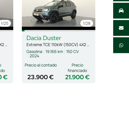
1
/25
1
/28
Dacia
Duster
Extreme TCE 110kW (150CV) 4X2 EDC
Extreme TCE 110kW (150CV) 4X2 EDC
Gasolina
19.166 km
150 CV
2024
o
Precio al contado
Precio
ado
financiado
0 €
23.900 €
21.900 €