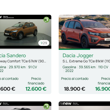
1
/29
cia
Sandero
Dacia
Jogger
Stepway Comfort TCe 67kW (90CV)
lina
29.970 km
91 CV
Gasolina
39.565 km
110 CV
22
2022
o al contado
Precio
Precio al contado
Preci
financiado
financi
.600 €
12.600 €
18.900 €
16.90