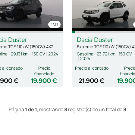
1
/31
cia
Duster
Dacia
Duster
Extreme TCE 110kW (150CV) 4X2 EDC
lina
29.131 km
150 CV
2024
Gasolina
23.721 km
150 CV
2024
o al contado
Precio
Precio al contado
Preci
financiado
financi
.900 €
19.900 €
21.900 €
19.90
Página
1 de 1
, mostrando
8
registro(s) de un total de
8