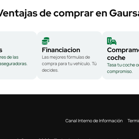
Ventajas de comprar en Gaurs
s
Financiacion
Compramo
coche
es de las
Las mejores fórmulas de
 aseguradoras.
compra para tu vehículo. Tú
Tasa tu coche on
decides.
compromiso.
Canal Interno de Información
Termi