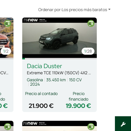
Ordenar por:
Los precios más baratos
1
/2
1
/28
Dacia
Duster
S.L. Extreme Go TCe 81kW (110CV) 7p
Extreme TCE 110kW (150CV) 4X2 EDC
Gasolina
35.450 km
150 CV
2024
o
Precio al contado
Precio
ado
financiado
0 €
21.900 €
19.900 €