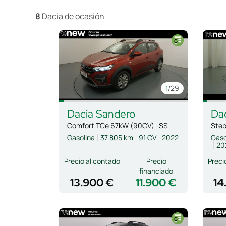
8
Dacia de ocasión
1
/29
Dacia
Sandero
Da
Comfort TCe 67kW (90CV) -SS
Gasolina
37.805 km
91 CV
2022
Gaso
20
Precio al contado
Precio
Preci
financiado
13.900 €
11.900 €
14