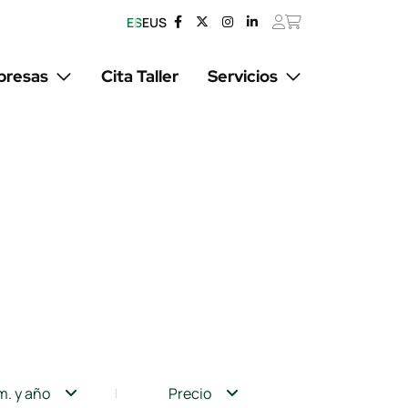
ES
EUS
resas
Cita Taller
Servicios
m. y año
Precio