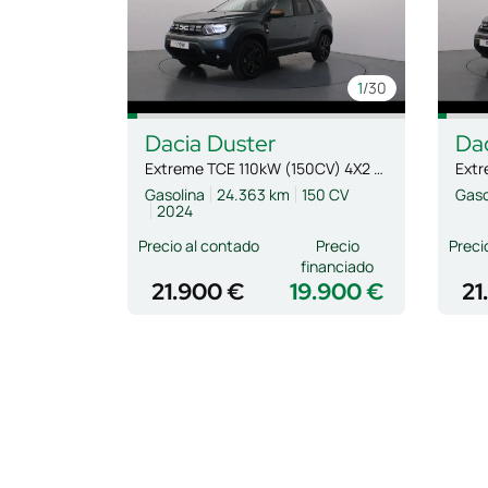
1
/30
Dacia
Duster
Da
Extreme TCE 110kW (150CV) 4X2 EDC
Gasolina
24.363 km
150 CV
Gaso
2024
Precio al contado
Precio
Preci
financiado
21.900 €
19.900 €
21