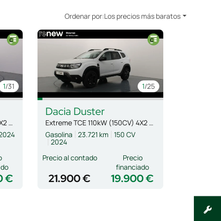
Ordenar por:
Los precios más baratos
1
/31
1
/25
Dacia
Duster
Extreme TCE 110kW (150CV) 4X2 EDC
Extreme TCE 110kW (150CV) 4X2 EDC
2024
Gasolina
23.721 km
150 CV
2024
o
Precio al contado
Precio
ado
financiado
0 €
21.900 €
19.900 €