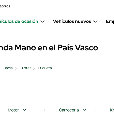
sotros
ículos de ocasión
Vehículos nuevos
Emp
nda Mano en el País Vasco
Dacia
Duster
Etiqueta C
Motor
Carrocería
K