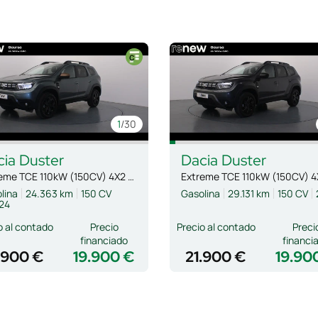
1
/30
cia
Duster
Dacia
Duster
Extreme TCE 110kW (150CV) 4X2 EDC
lina
24.363 km
150 CV
Gasolina
29.131 km
150 CV
24
o al contado
Precio
Precio al contado
Preci
financiado
financi
.900 €
19.900 €
21.900 €
19.90