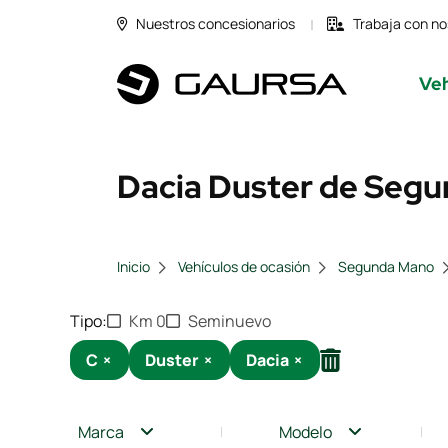
Nuestros concesionarios
Trabaja con no
Veh
Dacia Duster de Segu
Inicio
Vehículos de ocasión
Segunda Mano
Tipo
Km 0
Seminuevo
C
×
Duster
×
Dacia
×
Marca
Modelo