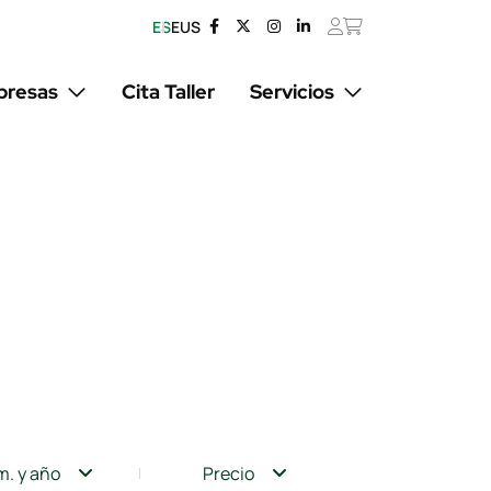
ES
EUS
resas
Cita Taller
Servicios
m. y año
Precio