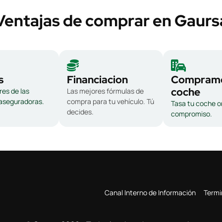
Ventajas de comprar en Gaurs
s
Financiacion
Compramo
coche
es de las
Las mejores fórmulas de
 aseguradoras.
compra para tu vehículo. Tú
Tasa tu coche on
decides.
compromiso.
Canal Interno de Información
Termi