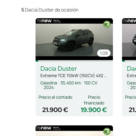
5
Dacia Duster de ocasión
1
/28
Dacia
Duster
Da
Extreme TCE 110kW (150CV) 4X2 EDC
Gasolina
35.450 km
150 CV
Gaso
2024
20
Precio al contado
Precio
Preci
financiado
21.900 €
19.900 €
21