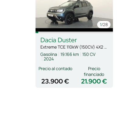
1
/28
Dacia
Duster
Extreme TCE 110kW (150CV) 4X2 EDC
Gasolina
19.166 km
150 CV
2024
Precio al contado
Precio
financiado
23.900 €
21.900 €