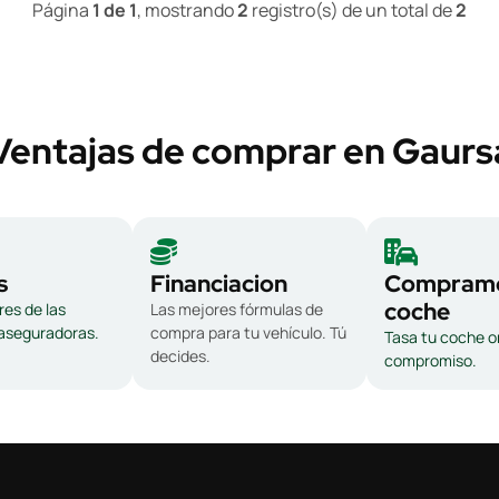
Página
1 de 1
, mostrando
2
registro(s) de un total de
2
Ventajas de comprar en Gaurs
s
Financiacion
Compramo
coche
es de las
Las mejores fórmulas de
 aseguradoras.
compra para tu vehículo. Tú
Tasa tu coche on
decides.
compromiso.