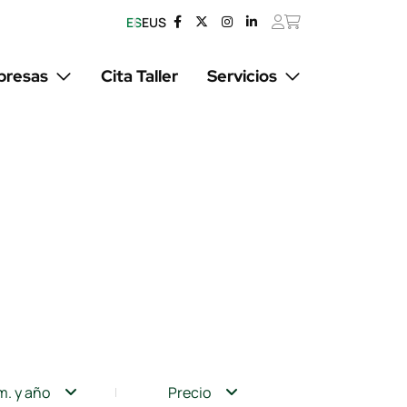
ES
EUS
resas
Cita Taller
Servicios
m. y año
Precio