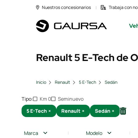
Nuestros concesionarios
Trabaja con no
Veh
Renault 5 E-Tech de O
Inicio
Renault
5 E-Tech
Sedán
Tipo
Km 0
Seminuevo
5 E-Tech
×
Renault
×
Sedán
×
Marca
Modelo