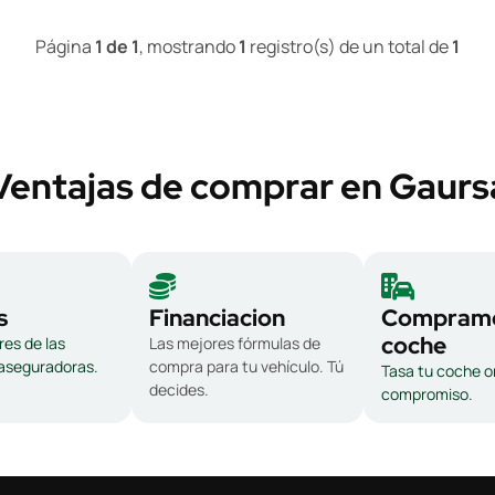
Página
1 de 1
, mostrando
1
registro(s) de un total de
1
Ventajas de comprar en Gaurs
s
Financiacion
Compramo
coche
es de las
Las mejores fórmulas de
 aseguradoras.
compra para tu vehículo. Tú
Tasa tu coche on
decides.
compromiso.