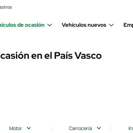
sotros
ículos de ocasión
Vehículos nuevos
Emp
casión en el País Vasco
Motor
Carrocería
K