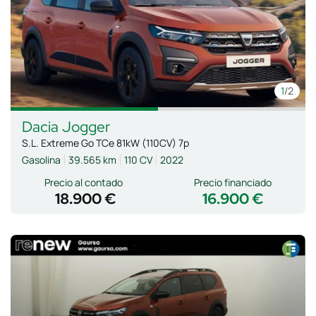
1
/2
Dacia
Jogger
S.L. Extreme Go TCe 81kW (110CV) 7p
Gasolina
39.565 km
110 CV
2022
Precio al contado
Precio financiado
18.900 €
16.900 €