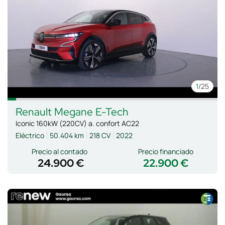
1
/25
Renault
Megane E-Tech
Iconic 160kW (220CV) a. confort AC22
Eléctrico
50.404 km
218 CV
2022
Precio al contado
Precio financiado
24.900 €
22.900 €