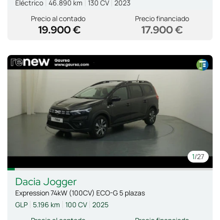
Eléctrico
46.890 km
130 CV
2023
Precio al contado
Precio financiado
19.900 €
17.900 €
1
/27
Dacia
Jogger
Expression 74kW (100CV) ECO-G 5 plazas
GLP
5.196 km
100 CV
2025