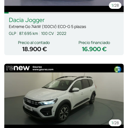
1
/28
Dacia
Jogger
Extreme Go 74kW (100CV) ECO-G 5 plazas
GLP
87.695 km
100 CV
2022
Precio al contado
Precio financiado
18.900 €
16.900 €
1
/28