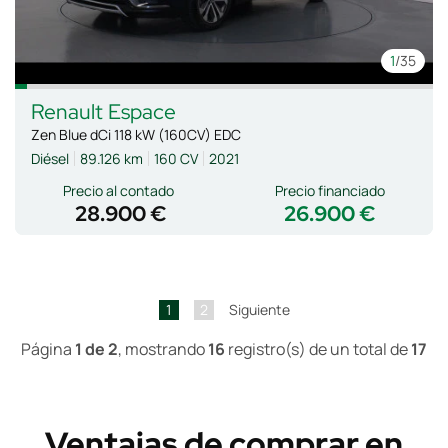
1
/35
Renault
Espace
Zen Blue dCi 118 kW (160CV) EDC
Diésel
89.126 km
160 CV
2021
Precio al contado
Precio financiado
28.900 €
26.900 €
1
2
Siguiente
Página
1 de 2
, mostrando
16
registro(s) de un total de
17
Ventajas de comprar en