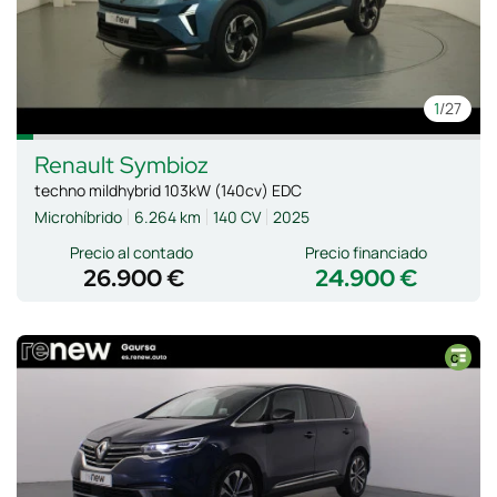
1
/27
Renault
Symbioz
techno mildhybrid 103kW (140cv) EDC
Microhíbrido
6.264 km
140 CV
2025
Precio al contado
Precio financiado
26.900 €
24.900 €