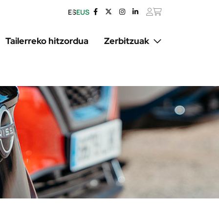
ES
EUS
Tailerreko hitzordua
Zerbitzuak