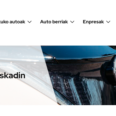
kuko autoak
Auto berriak
Enpresak
skadin