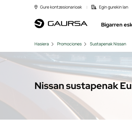
Gure kontzesionarioak
Egin gurekin lan
Bigarren es
Hasiera
Promociones
Sustapenak Nissan
Nissan sustapenak Eu