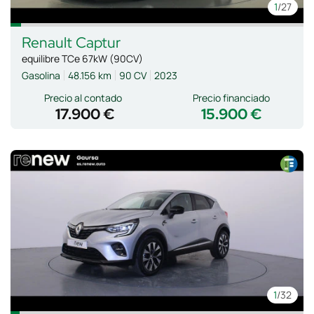
1
/27
Renault
Captur
equilibre TCe 67kW (90CV)
Gasolina
48.156 km
90 CV
2023
Precio al contado
Precio financiado
17.900 €
15.900 €
1
/32