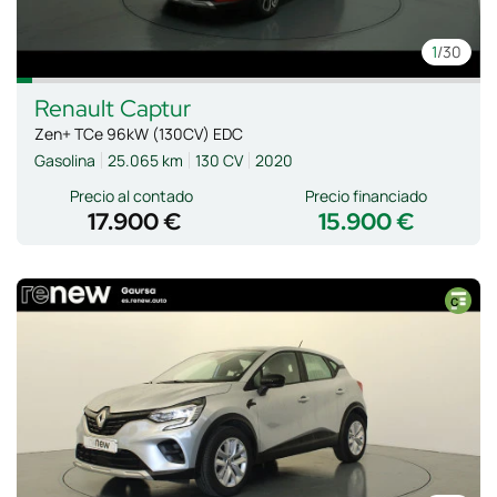
1
/30
Renault
Captur
Zen+ TCe 96kW (130CV) EDC
Gasolina
25.065 km
130 CV
2020
Precio al contado
Precio financiado
17.900 €
15.900 €