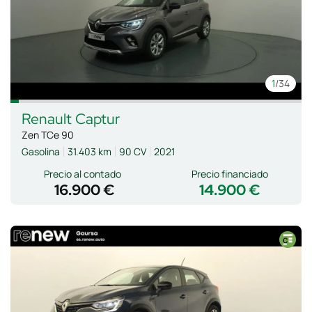
1
/34
Renault
Captur
Zen TCe 90
Gasolina
31.403 km
90 CV
2021
Precio al contado
Precio financiado
16.900 €
14.900 €