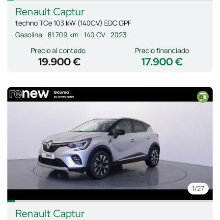
Renault
Captur
techno TCe 103 kW (140CV) EDC GPF
Gasolina
81.709 km
140 CV
2023
Precio al contado
Precio financiado
19.900 €
17.900 €
1
/27
Renault
Captur