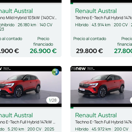
nault
Austral
Renault
Austral
Techno Mild Hybrid 103kW (140CV) Auto
ohíbrido
26.180 km
140 CV
Híbrido
43.914 km
200 CV
23
o al contado
Precio
Precio al contado
Preci
financiado
financi
.900 €
26.900 €
29.800 €
27.80
1
/28
nault
Austral
Renault
Austral
Techno E-Tech Full Hybrid 147kW (200CV)
ido
5.210 km
200 CV
2025
Híbrido
45.972 km
200 CV