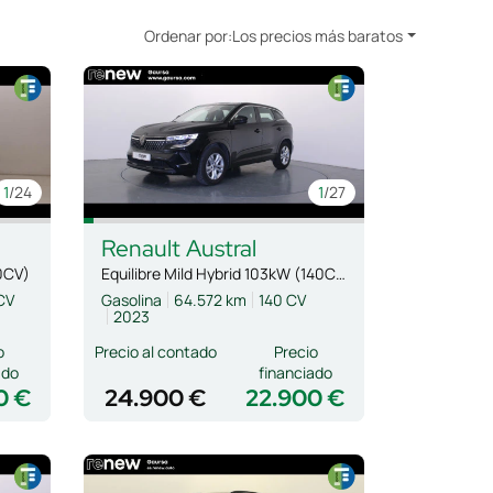
Ordenar por:
Los precios más baratos
1
/24
1
/27
Renault
Austral
0CV)
Equilibre Mild Hybrid 103kW (140CV)
CV
Gasolina
64.572 km
140 CV
2023
o
Precio al contado
Precio
ado
financiado
0 €
24.900 €
22.900 €