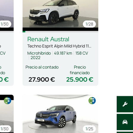
1
/30
1
/28
Renault
Austral
o
Techno Esprit Alpin Mild Hybrid 116kW AT
 CV
Microhíbrido
49.187 km
158 CV
2022
o
Precio al contado
Precio
ado
financiado
0 €
27.900 €
25.900 €
1
/30
1
/25