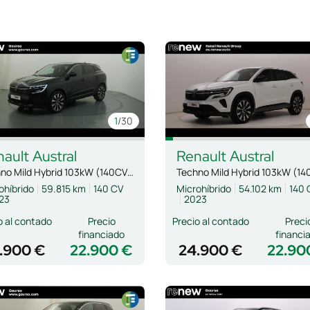
1
/30
nault
Austral
Renault
Austral
Techno Mild Hybrid 103kW (140CV) Auto
Techno Mild Hybrid 103kW (14
ohíbrido
59.815 km
140 CV
Microhíbrido
54.102 km
140 
23
2023
o al contado
Precio
Precio al contado
Preci
financiado
financi
.900 €
22.900 €
24.900 €
22.90