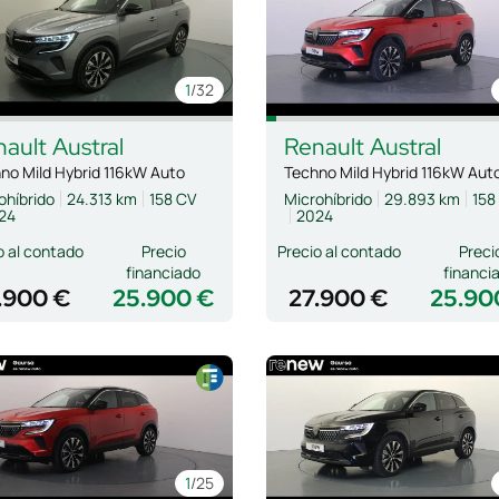
1
/32
nault
Austral
Renault
Austral
no Mild Hybrid 116kW Auto
Techno Mild Hybrid 116kW Aut
ohíbrido
24.313 km
158 CV
Microhíbrido
29.893 km
158
24
2024
o al contado
Precio
Precio al contado
Preci
financiado
financi
.900 €
25.900 €
27.900 €
25.90
1
/25