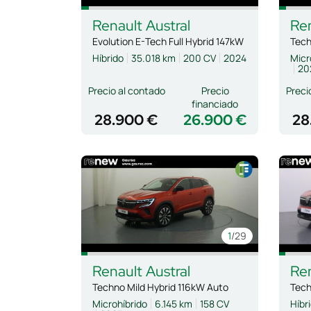
Renault
Austral
Re
Evolution E-Tech Full Hybrid 147kW
Híbrido
35.018 km
200 CV
2024
Micr
20
Precio al contado
Precio
Preci
financiado
28.900 €
26.900 €
28
1
/29
Renault
Austral
Re
Techno Mild Hybrid 116kW Auto
Microhíbrido
6.145 km
158 CV
Híbr