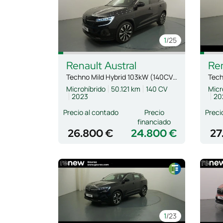
1
/25
Renault
Austral
Re
Techno Mild Hybrid 103kW (140CV) Auto
Tech
Microhíbrido
50.121 km
140 CV
Micr
2023
20
Precio al contado
Precio
Preci
financiado
26.800 €
24.800 €
27
1
/23