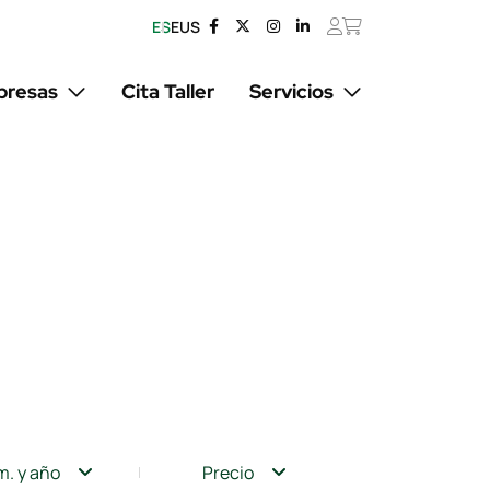
ES
EUS
resas
Cita Taller
Servicios
m. y año
Precio