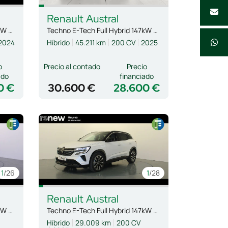
Renault
Austral
Techno E-Tech Full Hybrid 147kW (200CV)
Techno E-Tech Full Hybrid 147kW (200CV)
2024
Híbrido
45.211 km
200 CV
2025
o
Precio al contado
Precio
ado
financiado
0 €
30.600 €
28.600 €
1
/26
1
/28
Renault
Austral
Techno E-Tech Full Hybrid 147kW (200CV)
Techno E-Tech Full Hybrid 147kW (200CV)
Híbrido
29.009 km
200 CV