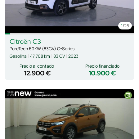
1
/25
Citroën
C3
PureTech 60KW (83CV) C-Series
Gasolina
47.708 km
83 CV
2023
Precio al contado
Precio financiado
12.900 €
10.900 €