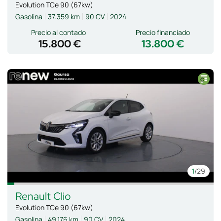
Evolution TCe 90 (67kw)
Gasolina
37.359 km
90 CV
2024
Precio al contado
Precio financiado
15.800 €
13.800 €
1
/29
Renault
Clio
Evolution TCe 90 (67kw)
Gasolina
49.176 km
90 CV
2024