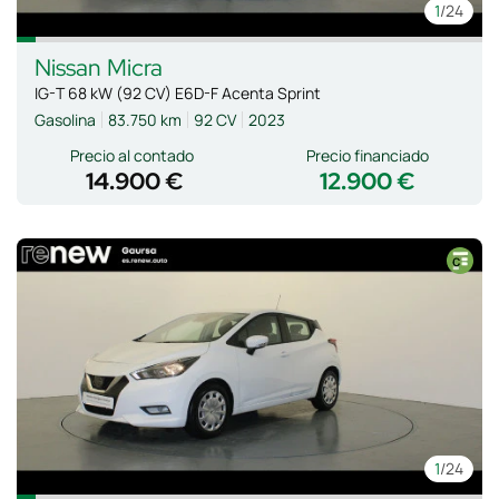
1
/24
Nissan
Micra
IG-T 68 kW (92 CV) E6D-F Acenta Sprint
Gasolina
83.750 km
92 CV
2023
Precio al contado
Precio financiado
14.900 €
12.900 €
1
/24