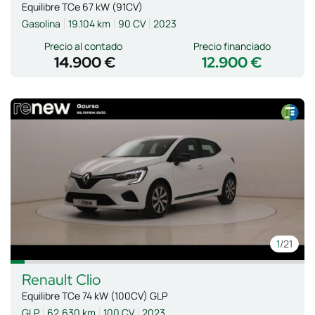
Equilibre TCe 67 kW (91CV)
Gasolina
19.104 km
90 CV
2023
Precio al contado
Precio financiado
14.900 €
12.900 €
1
/21
Renault
Clio
Equilibre TCe 74 kW (100CV) GLP
GLP
62.630 km
100 CV
2023