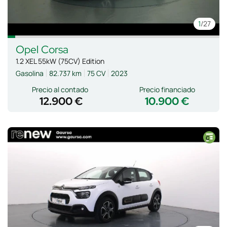
1
/27
Opel
Corsa
1.2 XEL 55kW (75CV) Edition
Gasolina
82.737 km
75 CV
2023
Precio al contado
Precio financiado
12.900 €
10.900 €