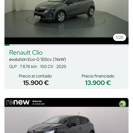
1
/25
Renault
Clio
evolution Eco-G 100cv (74kW)
GLP
7.676 km
100 CV
2025
Precio al contado
Precio financiado
15.900 €
13.900 €