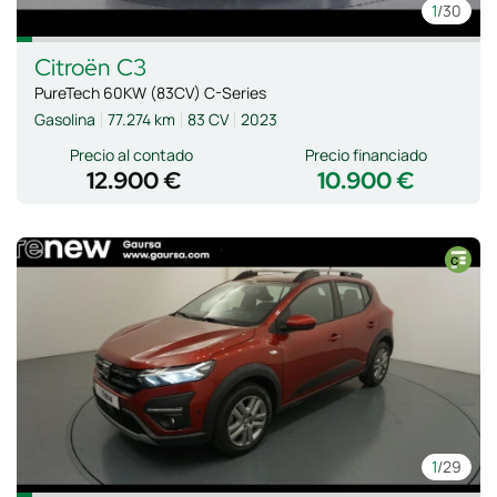
1
/30
Citroën
C3
PureTech 60KW (83CV) C-Series
Gasolina
77.274 km
83 CV
2023
Precio al contado
Precio financiado
12.900 €
10.900 €
1
/29