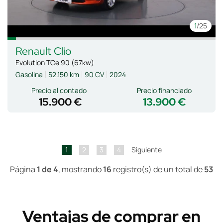
1
/25
Renault
Clio
Evolution TCe 90 (67kw)
Gasolina
52.150 km
90 CV
2024
Precio al contado
Precio financiado
15.900 €
13.900 €
1
2
3
4
Siguiente
Página
1 de 4
, mostrando
16
registro(s) de un total de
53
Ventajas de comprar en