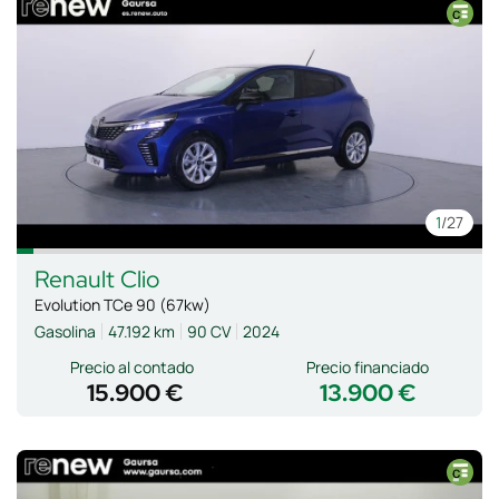
1
/27
Renault
Clio
Evolution TCe 90 (67kw)
Gasolina
47.192 km
90 CV
2024
Precio al contado
Precio financiado
15.900 €
13.900 €