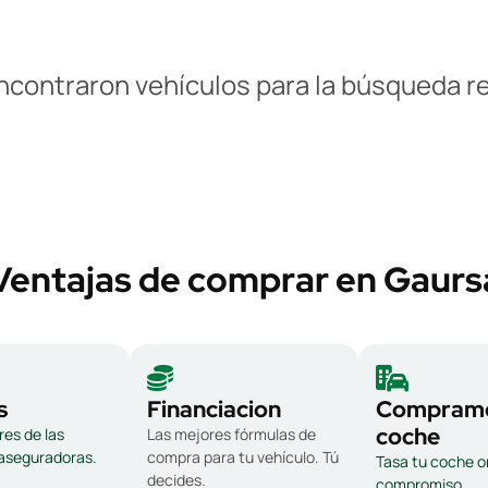
ncontraron vehículos para la búsqueda re
Ventajas de comprar en Gaurs
s
Financiacion
Compramo
coche
es de las
Las mejores fórmulas de
 aseguradoras.
compra para tu vehículo. Tú
Tasa tu coche on
decides.
compromiso.