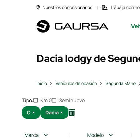
Nuestros concesionarios
Trabaja con no
Veh
Dacia lodgy de Segun
Inicio
Vehículos de ocasión
Segunda Mano
Tipo
Km 0
Seminuevo
C
×
Dacia
×
Marca
Modelo