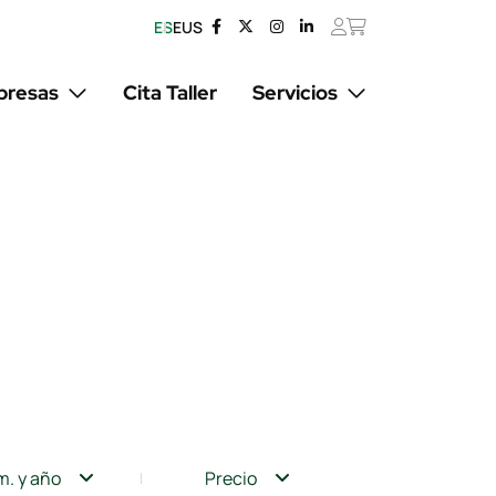
ES
EUS
resas
Cita Taller
Servicios
m. y año
Precio