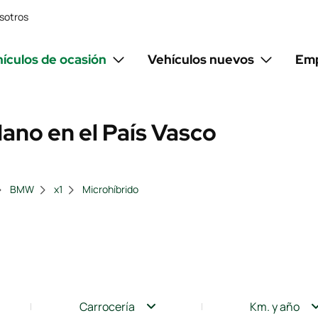
sotros
ículos de ocasión
Vehículos nuevos
Emp
no en el País Vasco
BMW
x1
Microhíbrido
Carrocería
Km. y año