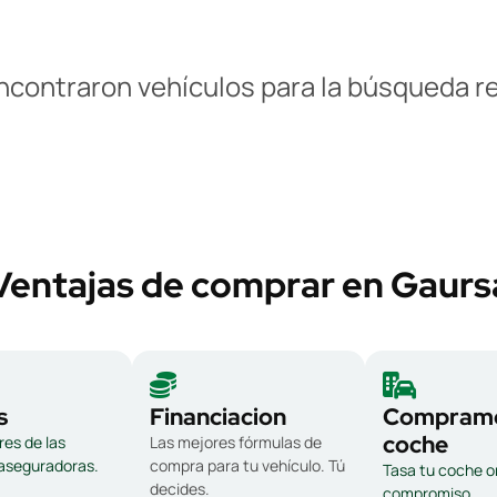
ncontraron vehículos para la búsqueda re
Ventajas de comprar en Gaurs
s
Financiacion
Compramo
coche
es de las
Las mejores fórmulas de
 aseguradoras.
compra para tu vehículo. Tú
Tasa tu coche on
decides.
compromiso.