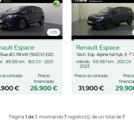
1
/35
nault
Espace
Renault
Espace
Blue dCi 118 kW (160CV) EDC
el
89.126 km
160 CV
2021
Híbrido
69.067 km
200 CV
2023
o al contado
Precio
Precio al contado
Preci
financiado
financi
.900 €
26.900 €
31.900 €
29.90
Página
1 de 1
, mostrando
7
registro(s) de un total de
7