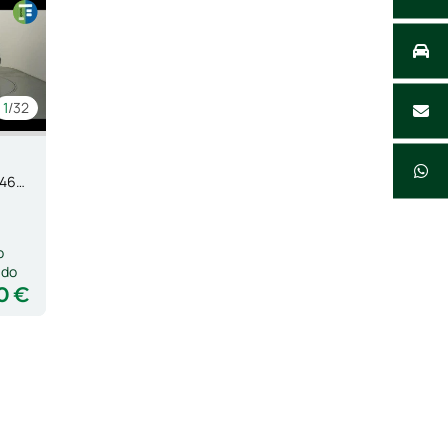
1
/32
Tech. Esp. Alpine full hyb. E-T 146kW 5p
o
ado
0 €