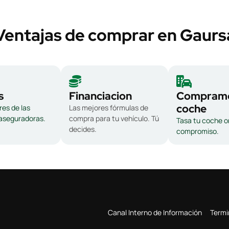
Ventajas de comprar en Gaurs
s
Financiacion
Compramo
coche
es de las
Las mejores fórmulas de
 aseguradoras.
compra para tu vehículo. Tú
Tasa tu coche on
decides.
compromiso.
Canal Interno de Información
Termi