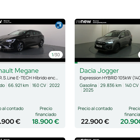
1
/30
nault
Megane
Dacia
Jogger
S.T. R.S.Line E-TECH Híbrido ench. 117kW
ido
66.921 km
160 CV
2022
Gasolina
29.836 km
140 CV
2025
o al contado
Precio
Precio al contado
Preci
financiado
financi
.900 €
18.900 €
22.900 €
20.90