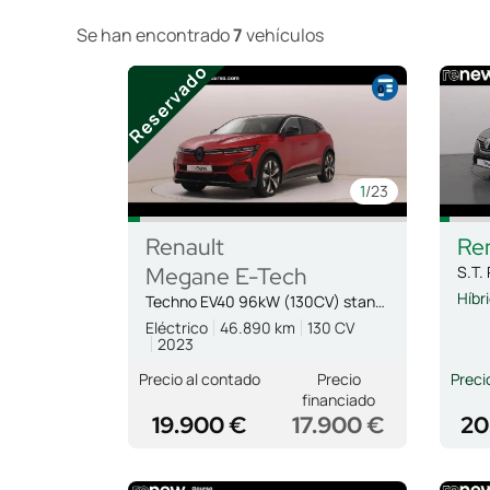
Se han encontrado
7
vehículos
Reservado
1
/23
Renault
Re
Megane E-Tech
Híbr
Techno EV40 96kW (130CV) standard ch.
Eléctrico
46.890 km
130 CV
2023
Precio al contado
Precio
Preci
financiado
19.900 €
17.900 €
20