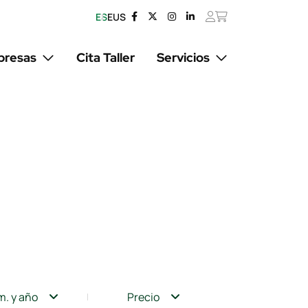
ES
EUS
resas
Cita Taller
Servicios
m. y año
Precio