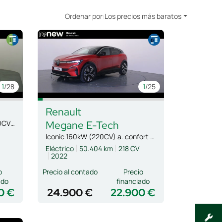
Ordenar por:
Los precios más baratos
1
/28
1
/25
Renault
Expression HYBRID 105kW (140CV) 5 plazas
Megane E-Tech
Iconic 160kW (220CV) a. confort AC22
Eléctrico
50.404 km
218 CV
2022
o
Precio al contado
Precio
ado
financiado
0 €
24.900 €
22.900 €