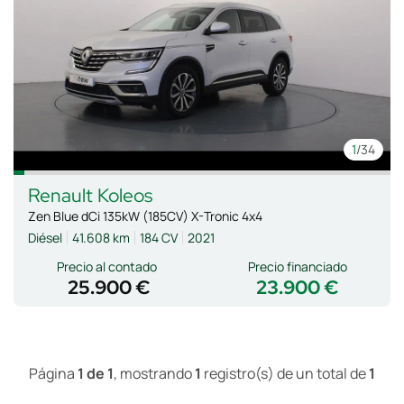
1
/34
Renault
Koleos
Zen Blue dCi 135kW (185CV) X-Tronic 4x4
Diésel
41.608 km
184 CV
2021
Precio al contado
Precio financiado
25.900 €
23.900 €
Página
1 de 1
, mostrando
1
registro(s) de un total de
1