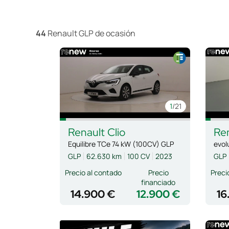
44
Renault GLP de ocasión
1
/21
Renault
Clio
Re
Equilibre TCe 74 kW (100CV) GLP
evol
GLP
62.630 km
100 CV
2023
GLP
Precio al contado
Precio
Preci
financiado
14.900 €
12.900 €
16