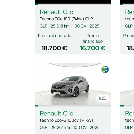
Renault
Clio
Re
Techno TCe 100 (74kw) GLP
tech
GLP
25.618 km
100 CV
2025
GLP
Precio al contado
Precio
Preci
financiado
18.700 €
16.700 €
18
1
/25
Renault
Clio
Re
techno Eco-G 100cv (74kW)
tech
GLP
29.261 km
100 CV
2025
GLP