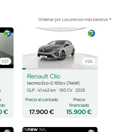
Ordenar por:
Los precios más baratos
1
/27
1
/24
Renault
Clio
techno Eco-G 100cv (74kW)
4
GLP
41.442 km
100 CV
2025
o
Precio al contado
Precio
ado
financiado
0 €
17.900 €
15.900 €