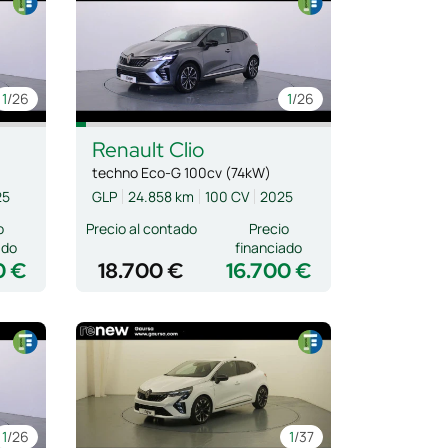
1
/26
1
/26
Renault
Clio
techno Eco-G 100cv (74kW)
25
GLP
24.858 km
100 CV
2025
o
Precio al contado
Precio
ado
financiado
0 €
18.700 €
16.700 €
1
/26
1
/37