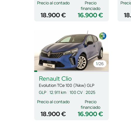
Precio al contado
Precio
Preci
financiado
18.900 €
16.900 €
18
1
/26
Renault
Clio
Evolution TCe 100 (74kw) GLP
GLP
12.911 km
100 CV
2025
Precio al contado
Precio
financiado
18.900 €
16.900 €