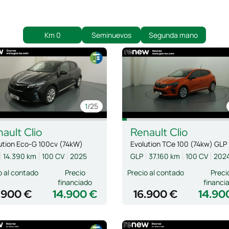
Km 0
Seminuevos
Segunda mano
1
/25
nault
Clio
Renault
Clio
ution Eco-G 100cv (74kW)
Evolution TCe 100 (74kw) GLP
14.390 km
100 CV
2025
GLP
37.160 km
100 CV
202
o al contado
Precio
Precio al contado
Preci
financiado
financi
.900 €
14.900 €
16.900 €
14.90