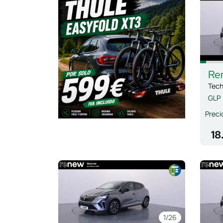
Re
Tech
GLP
Preci
18
1
/26