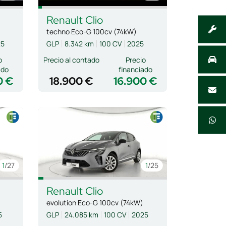
Renault
Clio
techno Eco-G 100cv (74kW)
25
GLP
8.342 km
100 CV
2025
o
Precio al contado
Precio
ado
financiado
0 €
18.900 €
16.900 €
1
/27
1
/25
Renault
Clio
evolution Eco-G 100cv (74kW)
5
GLP
24.085 km
100 CV
2025