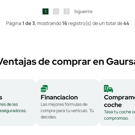
1
2
3
Siguiente
Página
1 de 3
, mostrando
16
registro(s) de un total de
44
Ventajas de comprar en Gaurs
s
Financiacion
Compramo
coche
es de las
Las mejores fórmulas de
 aseguradoras.
compra para tu vehículo. Tú
Tasa tu coche on
decides.
compromiso.