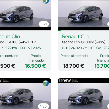
1
/21
nault
Clio
Renault
Clio
no TCe 100 (74kw) GLP
techno Eco-G 100cv (74kW)
31.922 km
100 CV
2025
GLP
24.929 km
100 CV
20
o al contado
Precio
Precio al contado
Preci
financiado
financi
.500 €
16.500 €
18.700 €
16.70
1
/26