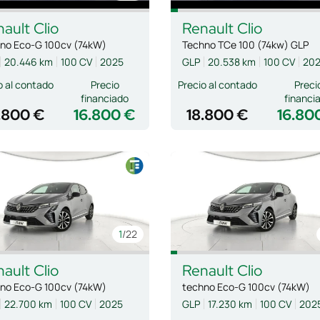
nault
Clio
Renault
Clio
no Eco-G 100cv (74kW)
Techno TCe 100 (74kw) GLP
20.446 km
100 CV
2025
GLP
20.538 km
100 CV
20
o al contado
Precio
Precio al contado
Preci
financiado
financi
.800 €
16.800 €
18.800 €
16.80
1
/22
nault
Clio
Renault
Clio
no Eco-G 100cv (74kW)
techno Eco-G 100cv (74kW)
22.700 km
100 CV
2025
GLP
17.230 km
100 CV
202