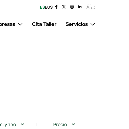
ES
EUS
resas
Cita Taller
Servicios
m. y año
Precio