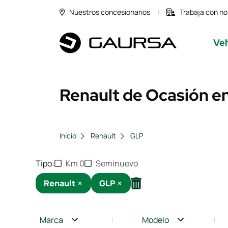
Nuestros concesionarios
Trabaja con no
Veh
Renault de Ocasión en
Inicio
Renault
GLP
Tipo
Km 0
Seminuevo
Renault
×
GLP
×
Marca
Modelo