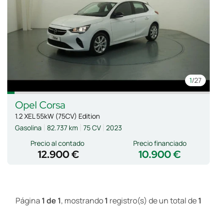
1
/27
Opel
Corsa
1.2 XEL 55kW (75CV) Edition
Gasolina
82.737 km
75 CV
2023
Precio al contado
Precio financiado
12.900 €
10.900 €
Página
1 de 1
, mostrando
1
registro(s) de un total de
1