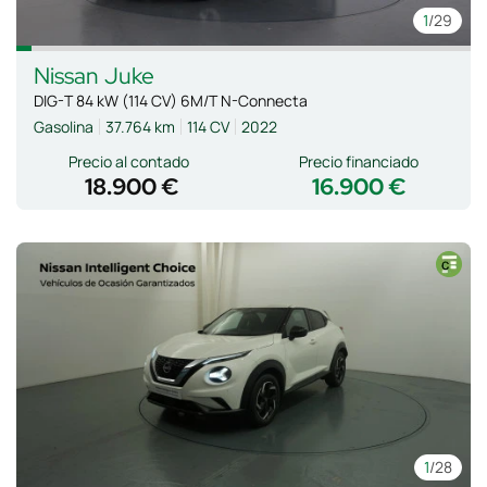
1
/29
Nissan
Juke
DIG-T 84 kW (114 CV) 6M/T N-Connecta
Gasolina
37.764 km
114 CV
2022
Precio al contado
Precio financiado
18.900 €
16.900 €
1
/28