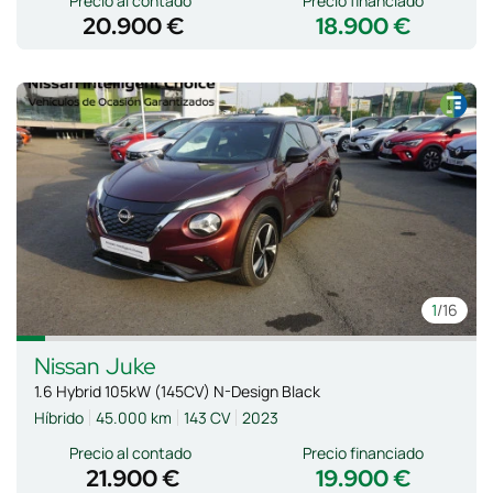
Precio al contado
Precio financiado
20.900 €
18.900 €
1
/16
Nissan
Juke
1.6 Hybrid 105kW (145CV) N-Design Black
Híbrido
45.000 km
143 CV
2023
Precio al contado
Precio financiado
21.900 €
19.900 €