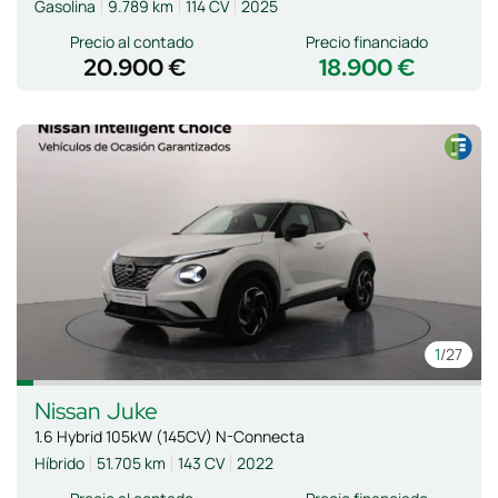
Gasolina
9.789 km
114 CV
2025
Precio al contado
Precio financiado
20.900 €
18.900 €
1
/27
Nissan
Juke
1.6 Hybrid 105kW (145CV) N-Connecta
Híbrido
51.705 km
143 CV
2022