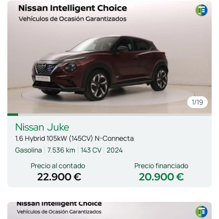
1
/19
Nissan
Juke
1.6 Hybrid 105kW (145CV) N-Connecta
Gasolina
7.536 km
143 CV
2024
Precio al contado
Precio financiado
22.900 €
20.900 €