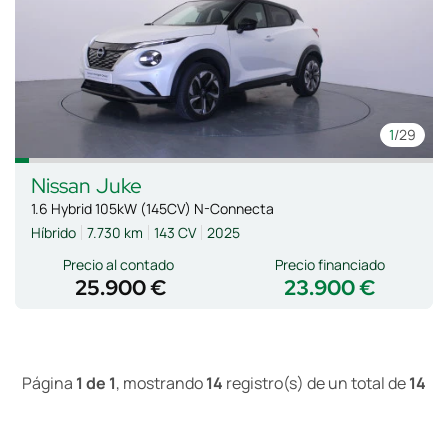
1
/29
Nissan
Juke
1.6 Hybrid 105kW (145CV) N-Connecta
Híbrido
7.730 km
143 CV
2025
Precio al contado
Precio financiado
25.900 €
23.900 €
Página
1 de 1
, mostrando
14
registro(s) de un total de
14