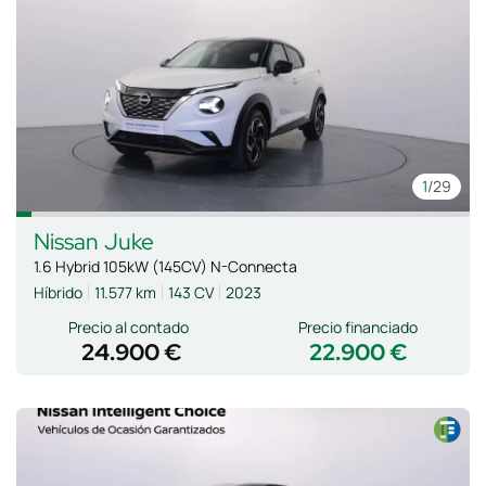
1
/29
Nissan
Juke
1.6 Hybrid 105kW (145CV) N-Connecta
Híbrido
11.577 km
143 CV
2023
Precio al contado
Precio financiado
24.900 €
22.900 €