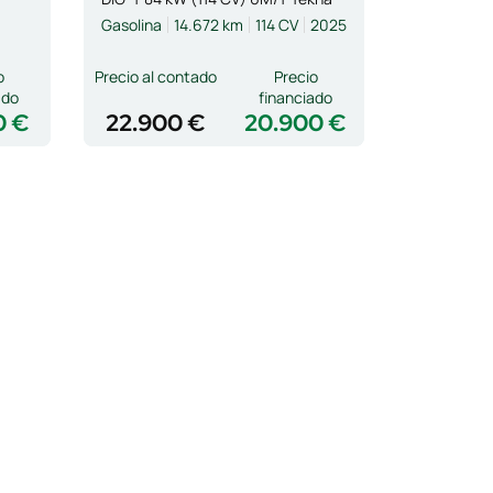
Gasolina
14.672 km
114 CV
2025
o
Precio al contado
Precio
ado
financiado
0 €
22.900 €
20.900 €