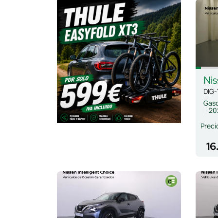
Nis
DIG-
Gaso
20
Preci
16