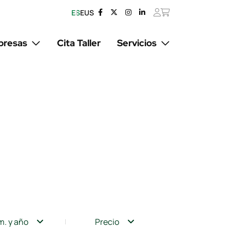
ES
EUS
resas
Cita Taller
Servicios
m. y año
Precio