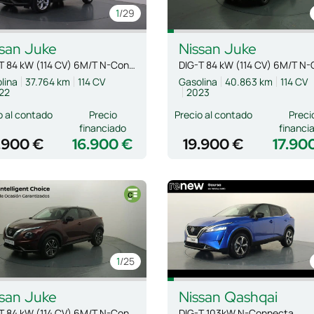
1
/29
san
Juke
Nissan
Juke
DIG-T 84 kW (114 CV) 6M/T N-Connecta
lina
37.764 km
114 CV
Gasolina
40.863 km
114 CV
22
2023
o al contado
Precio
Precio al contado
Preci
financiado
financi
.900 €
16.900 €
19.900 €
17.90
1
/25
san
Juke
Nissan
Qashqai
DIG-T 84 kW (114 CV) 6M/T N-Connecta
DIG-T 103kW N-Connecta