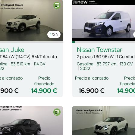
1
/24
san
Juke
Nissan
Townstar
T 84 kW (114 CV) 6M/T Acenta
2 plazas 1.3G 96kW L1 Comfor
lina
53.510 km
114 CV
Gasolina
83.797 km
130 CV
22
2022
o al contado
Precio
Precio al contado
Preci
financiado
financi
.900 €
14.900 €
16.900 €
14.90