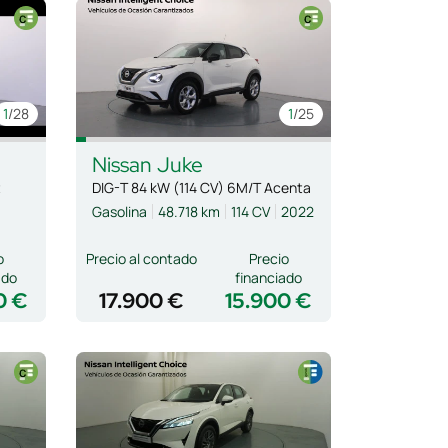
1
/28
1
/25
Nissan
Juke
t
DIG-T 84 kW (114 CV) 6M/T Acenta
Gasolina
48.718 km
114 CV
2022
o
Precio al contado
Precio
ado
financiado
0 €
17.900 €
15.900 €