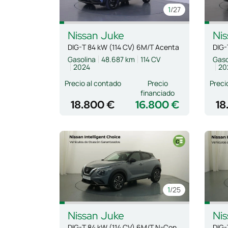
1
/27
Nissan
Juke
Nis
DIG-T 84 kW (114 CV) 6M/T Acenta
Gasolina
48.687 km
114 CV
Gaso
2024
20
Precio al contado
Precio
Preci
financiado
18.800 €
16.800 €
18
1
/25
Nissan
Juke
Nis
DIG-T 84 kW (114 CV) 6M/T N-Connecta