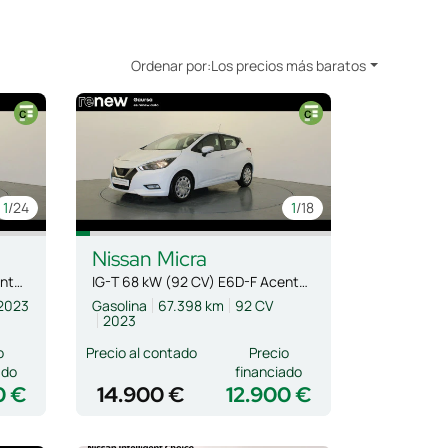
Ordenar por:
Los precios más baratos
1
/24
1
/18
Nissan
Micra
IG-T 68 kW (92 CV) E6D-F Acenta Sprint
IG-T 68 kW (92 CV) E6D-F Acenta Sprint
2023
Gasolina
67.398 km
92 CV
2023
o
Precio al contado
Precio
ado
financiado
0 €
14.900 €
12.900 €