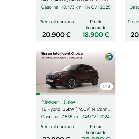
Gasolina
10.473 km
114 CV
2025
Gaso
Precio al contado
Precio
Preci
financiado
20.900 €
18.900 €
20
1
/19
Nissan
Juke
1.6 Hybrid 105kW (145CV) N-Connecta
Gasolina
7.536 km
143 CV
2024
Precio al contado
Precio
financiado