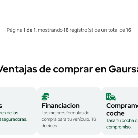
Página
1 de 1
, mostrando
16
registro(s) de un total de
16
Ventajas de comprar en Gaurs
s
Financiacion
Compramo
coche
es de las
Las mejores fórmulas de
 aseguradoras.
compra para tu vehículo. Tú
Tasa tu coche on
decides.
compromiso.