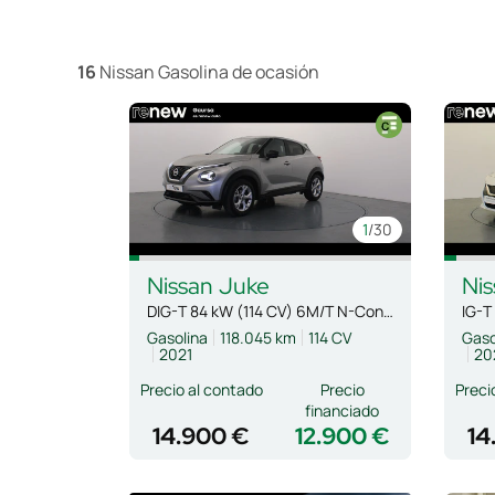
16
Nissan Gasolina de ocasión
1
/30
Nissan
Juke
Nis
DIG-T 84 kW (114 CV) 6M/T N-Connecta
Gasolina
118.045 km
114 CV
Gaso
2021
20
Precio al contado
Precio
Preci
financiado
14.900 €
12.900 €
14