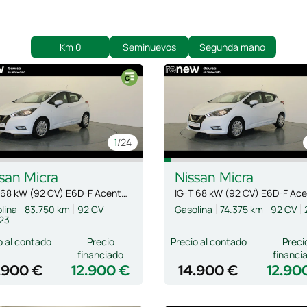
Km 0
Seminuevos
Segunda mano
1
/24
san
Micra
Nissan
Micra
IG-T 68 kW (92 CV) E6D-F Acenta Sprint
lina
83.750 km
92 CV
Gasolina
74.375 km
92 CV
23
o al contado
Precio
Precio al contado
Preci
financiado
financi
.900 €
12.900 €
14.900 €
12.90