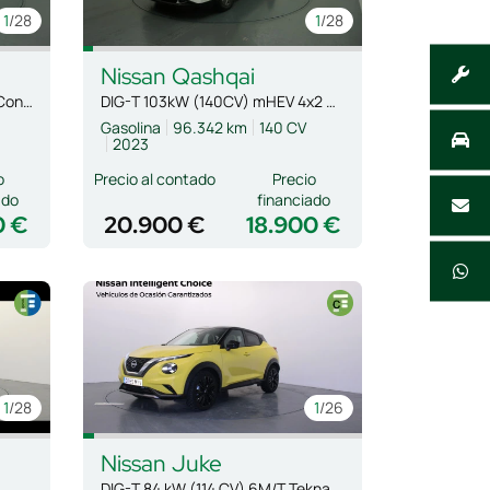
1
/28
1
/28
Nissan
Qashqai
DIG-T 84 kW (114 CV) 6M/T N-Connecta
DIG-T 103kW (140CV) mHEV 4x2 Acenta
Gasolina
96.342 km
140 CV
2023
o
Precio al contado
Precio
ado
financiado
0 €
20.900 €
18.900 €
1
/28
1
/26
Nissan
Juke
DIG-T 84 kW (114 CV) 6M/T Tekna