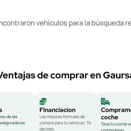
ncontraron vehículos para la búsqueda re
Ventajas de comprar en Gaurs
s
Financiacion
Compramo
coche
es de las
Las mejores fórmulas de
 aseguradoras.
compra para tu vehículo. Tú
Tasa tu coche on
decides.
compromiso.