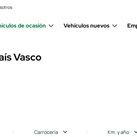
sotros
ículos de ocasión
Vehículos nuevos
Emp
País Vasco
Carrocería
Km. y año