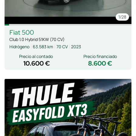
1
/28
Fiat
500
Club 1.0 Hybrid 51KW (70 CV)
Hidrógeno
63.583 km
70 CV
2023
Precio al contado
Precio financiado
10.600 €
8.600 €