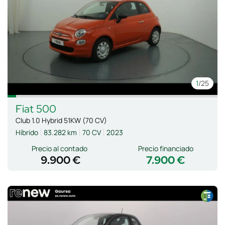
1
/25
Fiat
500
Club 1.0 Hybrid 51KW (70 CV)
Híbrido
83.282 km
70 CV
2023
Precio al contado
Precio financiado
9.900 €
7.900 €