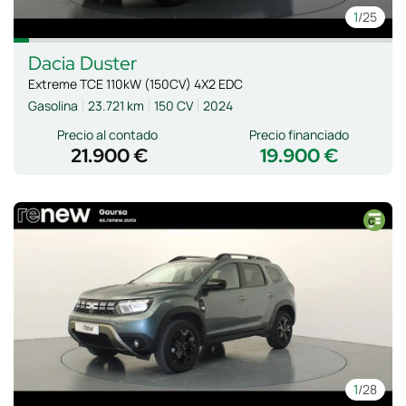
1
/25
Dacia
Duster
Extreme TCE 110kW (150CV) 4X2 EDC
Gasolina
23.721 km
150 CV
2024
Precio al contado
Precio financiado
21.900 €
19.900 €
1
/28