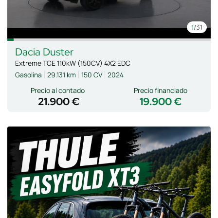
1
/31
Dacia
Duster
Extreme TCE 110kW (150CV) 4X2 EDC
Gasolina
29.131 km
150 CV
2024
Precio al contado
Precio financiado
21.900 €
19.900 €