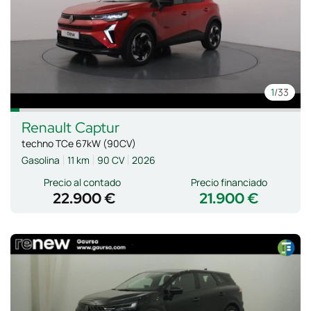
1
/33
Renault
Captur
techno TCe 67kW (90CV)
Gasolina
11 km
90 CV
2026
Precio al contado
Precio financiado
22.900 €
21.900 €