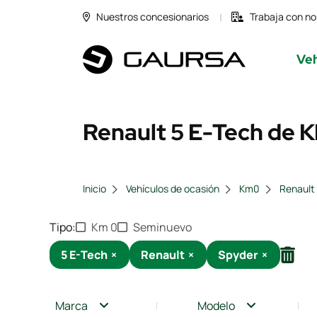
Nuestros concesionarios
Trabaja con no
Veh
Renault 5 E-Tech de K
Inicio
Vehículos de ocasión
Km0
Renault
Tipo
Km 0
Seminuevo
5 E-Tech
×
Renault
×
Spyder
×
Marca
Modelo