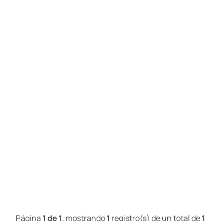
Página
1 de 1
, mostrando
1
registro(s) de un total de
1