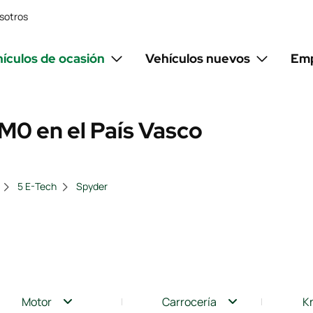
sotros
ículos de ocasión
Vehículos nuevos
Emp
M0 en el País Vasco
5 E-Tech
Spyder
Motor
Carrocería
K