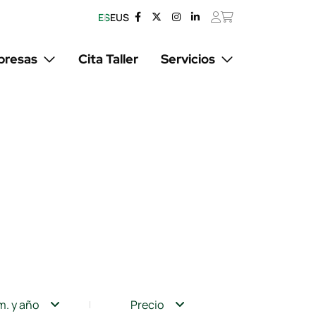
ES
EUS
resas
Cita Taller
Servicios
m. y año
Precio