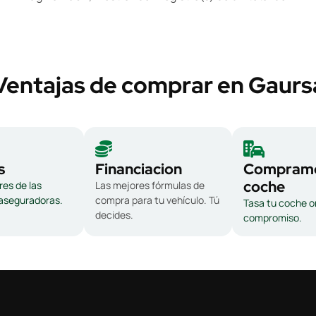
Ventajas de comprar en Gaurs
s
Financiacion
Compramo
coche
es de las
Las mejores fórmulas de
 aseguradoras.
compra para tu vehículo. Tú
Tasa tu coche on
decides.
compromiso.