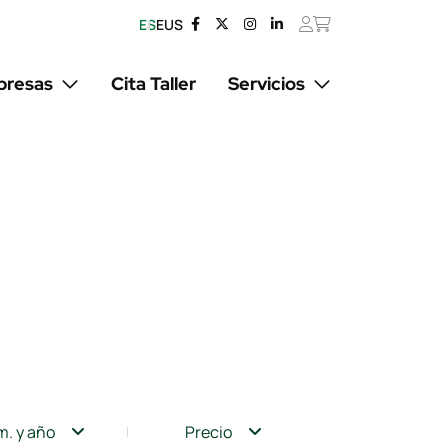
ES
EUS
resas
Cita Taller
Servicios
m. y año
Precio