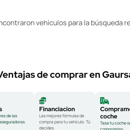
ncontraron vehículos para la búsqueda re
Ventajas de comprar en Gaurs
s
Financiacion
Compramo
coche
es de las
Las mejores fórmulas de
 aseguradoras.
compra para tu vehículo. Tú
Tasa tu coche on
decides.
compromiso.