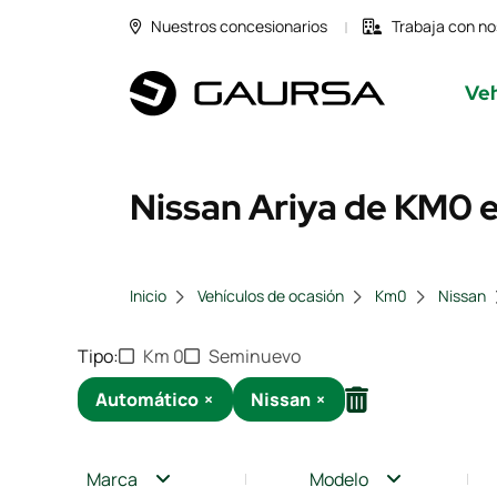
Nuestros concesionarios
Trabaja con no
Veh
Nissan Ariya de KM0 e
Inicio
Vehículos de ocasión
Km0
Nissan
Tipo
Km 0
Seminuevo
Automático
×
Nissan
×
Marca
Modelo