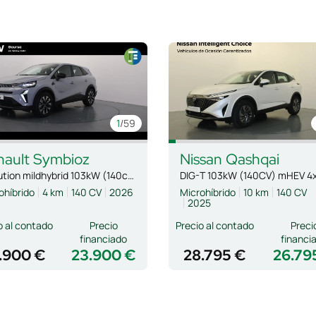
1
/59
nault
Symbioz
Nissan
Qashqai
evolution mildhybrid 103kW (140cv)
ohíbrido
4 km
140 CV
2026
Microhíbrido
10 km
140 CV
2025
o al contado
Precio
Precio al contado
Preci
financiado
financi
.900 €
23.900 €
28.795 €
26.79