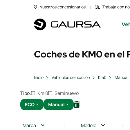
Nuestros concesionarios
Trabaja con no
Veh
Coches de KM0 en el 
Inicio
Vehículos de ocasión
Km0
Manual
Tipo
Km 0
Seminuevo
ECO
×
Manual
×
Marca
Modelo