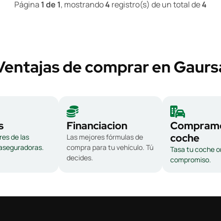
Página
1 de 1
, mostrando
4
registro(s) de un total de
4
Ventajas de comprar en Gaurs
s
Financiacion
Compramo
coche
es de las
Las mejores fórmulas de
 aseguradoras.
compra para tu vehículo. Tú
Tasa tu coche on
decides.
compromiso.