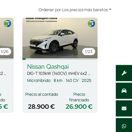
Ordenar por:
Los precios más baratos
1
/26
1
/23
Nissan
Qashqai
DIG-T 103kW (140CV) mHEV 4x2 Acenta
DIG-T 103kW (140CV) mHEV 4x2 Acenta
Microhíbrido
8 km
140 CV
2025
o
Precio al contado
Precio
ado
financiado
5 €
28.900 €
26.900 €