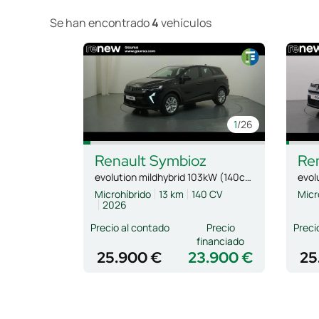
Se han encontrado
4
vehículos
1
/26
Renault
Symbioz
Re
evolution mildhybrid 103kW (140cv)
Microhíbrido
13 km
140 CV
Micr
2026
Precio al contado
Precio
Preci
financiado
25.900 €
23.900 €
25