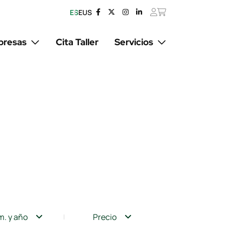
ES
EUS
resas
Cita Taller
Servicios
m. y año
Precio