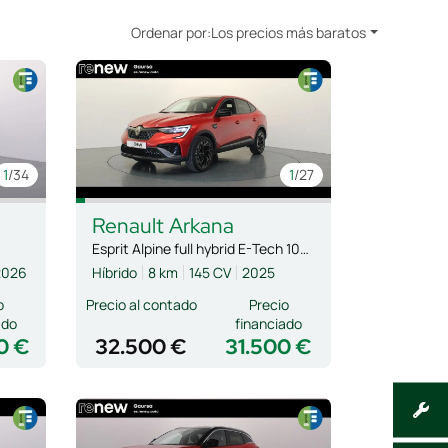
Ordenar por:
Los precios más baratos
1
/34
1
/27
Renault
Arkana
Esprit Alpine full hybrid E-Tech 105kW
2026
Híbrido
8 km
145 CV
2025
o
Precio al contado
Precio
ado
financiado
0 €
32.500 €
31.500 €