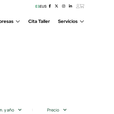
ES
EUS
resas
Cita Taller
Servicios
m. y año
Precio