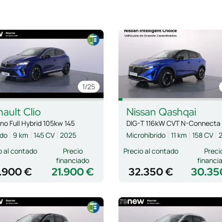
1
/25
nault
Clio
Nissan
Qashqai
no Full Hybrid 105kw 145
DIG-T 116kW CVT N-Connecta
ido
9 km
145 CV
2025
Microhíbrido
11 km
158 CV
o al contado
Precio
Precio al contado
Preci
financiado
financi
.900 €
21.900 €
32.350 €
30.35