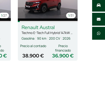
1
/27
1
/31
Renault
Austral
Techno E-Tech Full Hybrid 147kW (200CV)
5
Gasolina
90 km
200 CV
2026
o
Precio al contado
Precio
ado
financiado
0 €
38.900 €
36.900 €