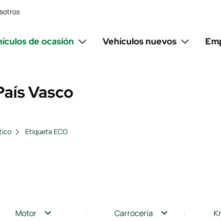
sotros
ículos de ocasión
Vehículos nuevos
Emp
País Vasco
tico
Etiqueta ECO
Motor
Carrocería
K