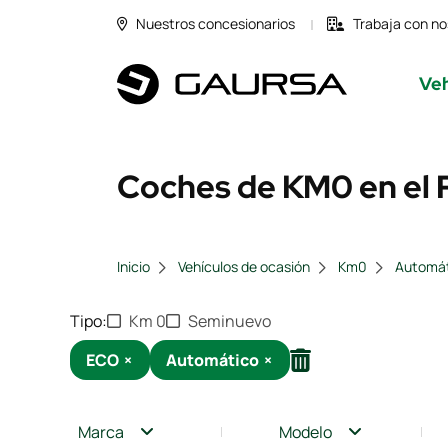
Nuestros concesionarios
Trabaja con no
Veh
Coches de KM0 en el 
Inicio
Vehículos de ocasión
Km0
Automá
Tipo
Km 0
Seminuevo
ECO
×
Automático
×
Marca
Modelo