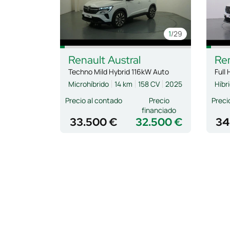
1
/29
Renault
Austral
Re
Techno Mild Hybrid 116kW Auto
Full
Microhíbrido
14 km
158 CV
2025
Híbr
Precio al contado
Precio
Preci
financiado
33.500 €
32.500 €
34