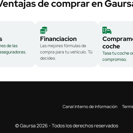
Ventajas de comprar en Gaurs
s
Financiacion
Compramo
coche
es de las
Las mejores fórmulas de
 aseguradoras.
compra para tu vehículo. Tú
Tasa tu coche on
decides.
compromiso.
Canal Interno de Información
Termi
© Gaursa 2026 - Todos los derechos reservados