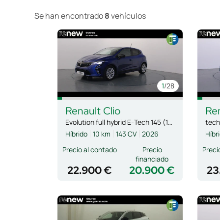
Se han encontrado
8
vehículos
1
/28
Renault
Clio
Re
Evolution full hybrid E-Tech 145 (103Kw)
tech
Híbrido
10 km
143 CV
2026
Híbr
Precio al contado
Precio
Preci
financiado
22.900 €
20.900 €
23