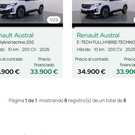
1
/29
nault
Austral
Renault
Austral
 Hybrid techno 200
E-TECH FULL HYBRID TECHNO
ido
10 km
200 CV
2026
Híbrido
10 km
200 CV
202
o al contado
Precio
Precio al contado
Preci
financiado
financi
.900 €
33.900 €
34.900 €
33.90
Página
1 de 1
, mostrando
8
registro(s) de un total de
8